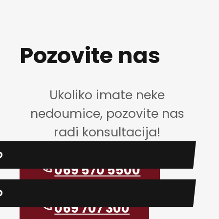
Pozovite nas
Ukoliko imate neke
nedoumice, pozovite nas
radi konsultacija!
D
069 570 5500
D
069 707 300