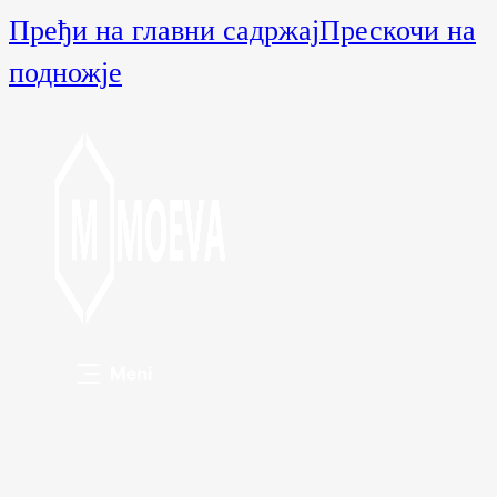
Пређи на главни садржај
Прескочи на
подножје