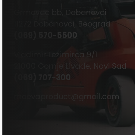
Grmovac bb, Dobanovci
11272 Dobanovci, Beograd
(069) 570-5500
Vladimir Ležimirca 9/1
21000 Gornje Livade, Novi Sad
(069) 707-300
moevaproduct@gmail.com