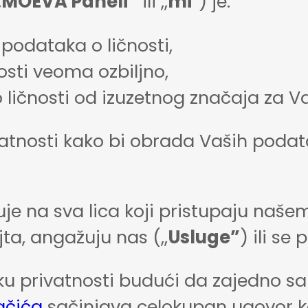
,
MOEVA Paneli”
ili ,,
mi
”) je:
 podataka o ličnosti,
osti veoma ozbiljno,
 ličnosti od izuzetnog značaja za Va
ivatnosti kako bi obrada Vaših podat
juje na sva lica koji pristupaju na
ta, angažuju nas (,,
Usluge”
) ili se
iku privatnosti budući da zajedno s
ačića
sačinjava celokupan ugovor ko