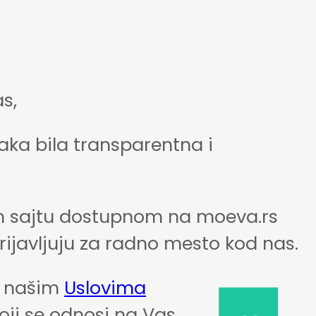
s,
aka bila transparentna i
šem sajtu dostupnom na moeva.rs
 prijavljuju za radno mesto kod nas.
a našim
Uslovima
ji se odnosi na Vas.