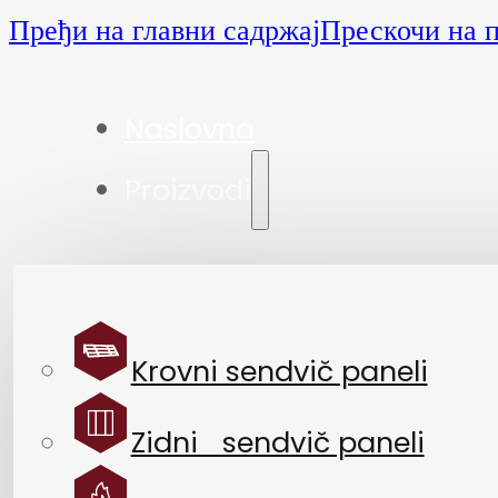
Пређи на главни садржај
Прескочи на 
Naslovna
Proizvodi
Krovni sendvič paneli
Zidni sendvič paneli