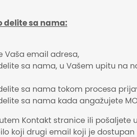
o delite sa nama:
je Vaša email adresa,
odelite sa nama, u Vašem upitu na n
odelite sa nama tokom procesa prij
odelite sa nama kada angažujete M
utem Kontakt stranice ili pošaljete u
bilo koji drugi email koji je dostupa