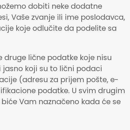
 možemo dobiti neke dodatne
si, Vaše zvanje ili ime poslodavca,
acije koje odlučite da podelite sa
 druge lične podatke koje nisu
asno koji su to lični podaci
acije (adresu za prijem pošte, e-
ntifikacione podatke. U svim drugim
na, biće Vam naznačeno kada će se