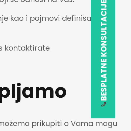
BESPLATNE KONSULTACIJE
nje kao i pojmovi definisani u
s kontaktirate
upljamo
oje možemo prikupiti o Vama mogu