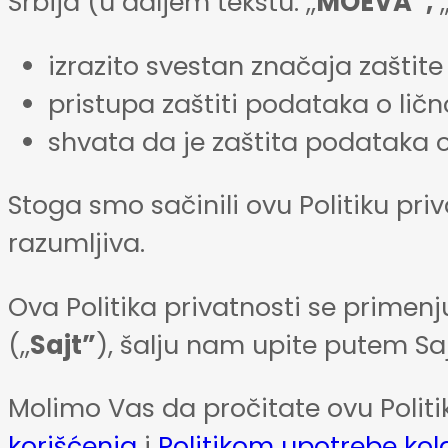
Srbija (u daljem tekstu: ,,
MOEVA”,
,
izrazito svestan značaja zaštite
pristupa zaštiti podataka o ličn
shvata da je zaštita podataka o
Stoga smo sačinili ovu Politiku pr
razumljiva.
Ova Politika privatnosti se primen
(,,
Sajt”
), šalju nam upite putem Saj
Molimo Vas da pročitate ovu Polit
korišćenja
i
Politikom upotrebe kol