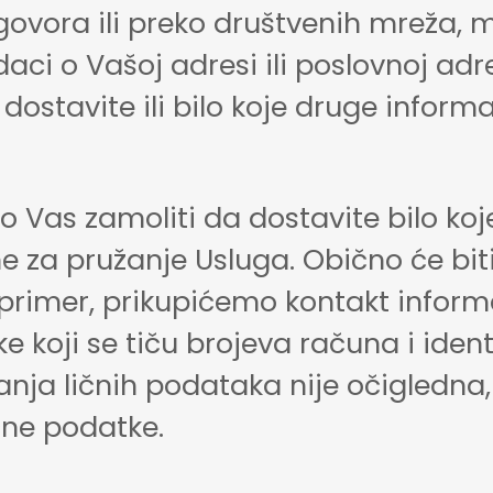
govora ili preko društvenih mreža,
ci o Vašoj adresi ili poslovnoj adre
dostavite ili bilo koje druge inform
Vas zamoliti da dostavite bilo koje
za pružanje Usluga. Obično će biti j
a primer, prikupićemo kontakt inform
ke koji se tiču brojeva računa i ide
janja ličnih podataka nije očigled
ične podatke.