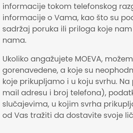
informacije tokom telefonskog raz
informacije o Vama, kao što su poda
sadržaj poruka ili priloga koje nam 
nama.
Ukoliko angažujete MOEVA, možemo 
gorenavedene, a koje su neophodne 
koje prikupljamo i u koju svrhu. N
mail adresu i broj telefona), podat
slučajevima, u kojim svrha prikupl
od Vas tražiti da dostavite svoje l