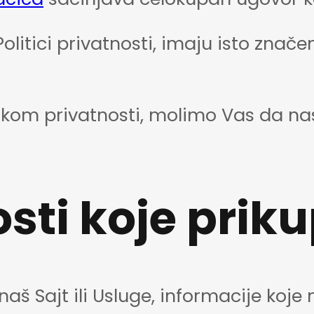
Politici privatnosti, imaju isto znače
tikom privatnosti, molimo Vas da na
osti koje prik
e naš Sajt ili Usluge, informacije k