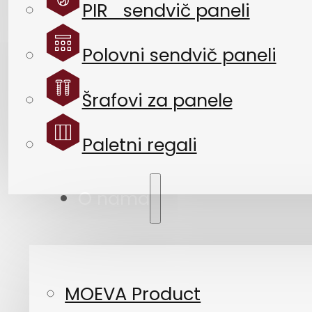
PIR sendvič paneli
Polovni sendvič paneli
Šrafovi za panele
Paletni regali
O nama
MOEVA Product