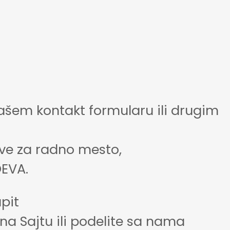
ašem kontakt formularu ili drugim
ave za radno mesto,
OEVA.
pit
n na Sajtu ili podelite sa nama