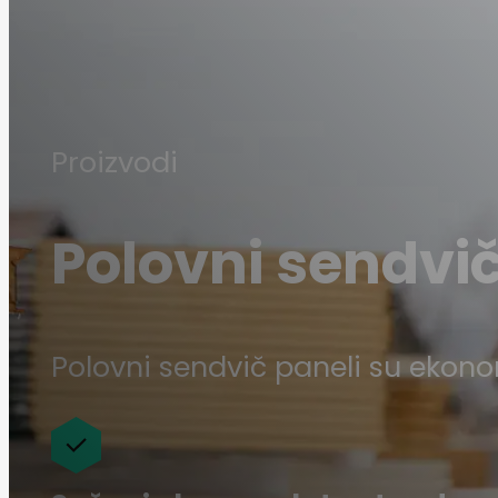
Proizvodi
Polovni sendvič
Polovni sendvič paneli su ekono