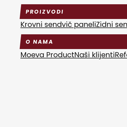
PROIZVODI
Krovni sendvič paneli
Zidni se
O NAMA
Moeva Product
Naši klijenti
Ref