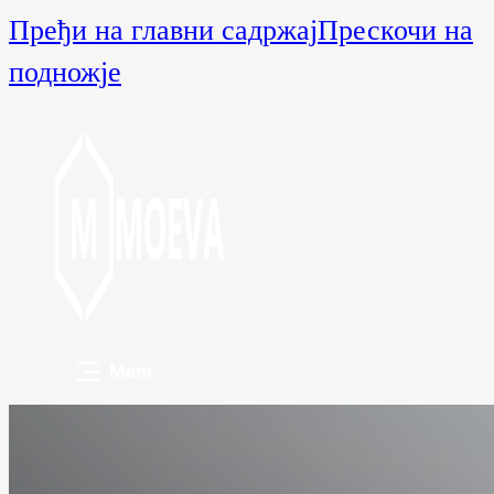
Пређи на главни садржај
Прескочи на
подножје